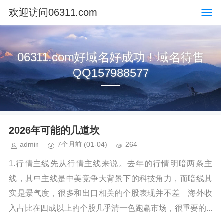
欢迎访问06311.com
06311.com好域名好成功！域名待售
QQ157988577
2026年可能的几道坎
admin
7个月前
(01-04)
264
1.行情主线先从行情主线来说。去年的行情明暗两条主
线，其中主线是中美竞争大背景下的科技角力，而暗线其
实是景气度，很多和出口相关的个股表现并不差，海外收
入占比在四成以上的个股几乎清一色跑赢市场，很重要的...